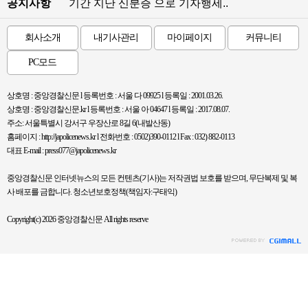
공지사항
기간 지난 신분증 으로 기자행세..
회사소개
내기사관리
마이페이지
커뮤니티
PC모드
상호명 : 중앙경찰신문 l 등록번호 : 서울 다 09925 l 등록일 : 2001.03.26.
상호명 : 중앙경찰신문.kr l 등록번호 : 서울 아 04647 l 등록일 : 2017.08.07.
주소: 서울특별시 강서구 우장산로 8길 6(내발산동)
홈페이지 : http://japolicenews.kr l 전화번호 : 0502)390-0112 l Fax : 032) 882-0113
대표 E-mail : press077@japolicenews.kr
중앙경찰신문 인터넷뉴스의 모든 컨텐츠(기사)는 저작권법 보호를 받으며, 무단복제 및 복
사 배포를 금합니다. 청소년보호정책(책임자:구태익)
Copyright(c) 2026 중앙경찰신문 All rights reserve