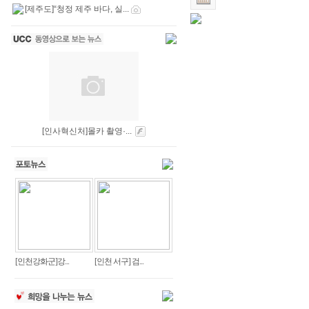
[제주도]“청정 제주 바다, 실...
[인사혁신처]몰카 촬영·...
[인천강화군]강...
[인천 서구] 검...