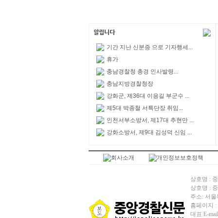
기간 지난 신분증 으로 기자행세...
휴가
충남경찰청 총경 인사발령...
충남지방경찰청장
강화군, 제36대 이응길 부군수 ...
제5대 박종철 서특단장 취임...
인천서부소방서, 제17대 추현만 ...
강화소방서, 제9대 김성덕 신임 ...
상호명 : 중앙
상호명 : 중앙
주소: 서울
홈페이지 : htt
대표 E-mail 