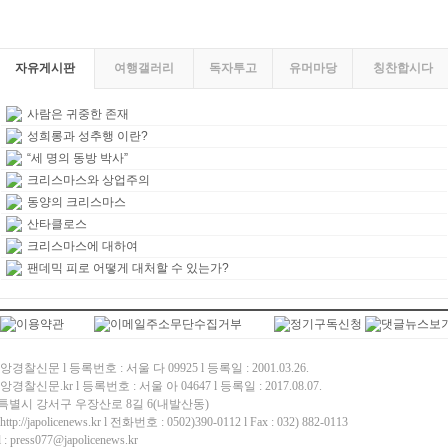
자유게시판
여행갤러리
독자투고
유머마당
칭찬합시다
사람은 귀중한 존재
성희롱과 성추행 이란?
“세 명의 동방 박사”
크리스마스와 상업주의
동양의 크리스마스
산타클로스
크리스마스에 대하여
팬데믹 피로 어떻게 대처할 수 있는가?
경찰신문 l 등록번호 : 서울 다 09925 l 등록일 : 2001.03.26.
경찰신문.kr l 등록번호 : 서울 아 04647 l 등록일 : 2017.08.07.
특별시 강서구 우장산로 8길 6(내발산동)
p://japolicenews.kr l 전화번호 : 0502)390-0112 l Fax : 032) 882-0113
: press077@japolicenews.kr