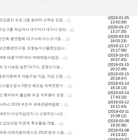
(2024-01-05
건강증진 프로그램 참여자 선착순 모집...
13:42:09)
(2020-03-27
푸싱그룹.적십자사 대구지사 대구시-경상...
13:27:35)
(2020-03-03
한인회 총연합회.대구시에 마스크기증....
18:03:23)
(2019-12-17
 보건환경연구원, 포항농수산물현장검사...
15:17:58)
(2019-10-01
8호 태풍‘미탁’대비 재해예방사업장 ...
20:57:43)
(2019-03-15
속 도시농업 실천’대구시, 공영도시농...
20:22:49)
(2019-03-15
료아동에게 자립수당 지급, 지금 신청...
20:18:47)
(2019-03-14
시철도공사 3호선 궤도빔 외부전문가 ...
18:14:13)
(2019-03-14
인 환자유치 활성화 유공 국무총리 표창...
17:43:10)
(2019-03-12
사무소‘2019 쑤조우 국제관광박람회’...
19:12:43)
(2019-03-11
세먼지 비상저감조치 시 소방차도 나선...
15:39:12)
(2019-03-08
 갑상선암 치료제 후보물질 개발,...
19:20:36)
(2019-03-08
국제 미래자동차엑스포 2019’본격 시동...
19:13:32)
(2019-03-07