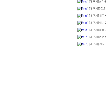
[
뉴스
]
[대구시]싱가
[
뉴스
]
[대구시]201
[
뉴스
]
[대구시]대구
[
뉴스
]
[대구시]재미있
[
뉴스
]
[대구시]열정가
[
뉴스
]
[대구시]안전한
[
뉴스
]
[대구시]·새마