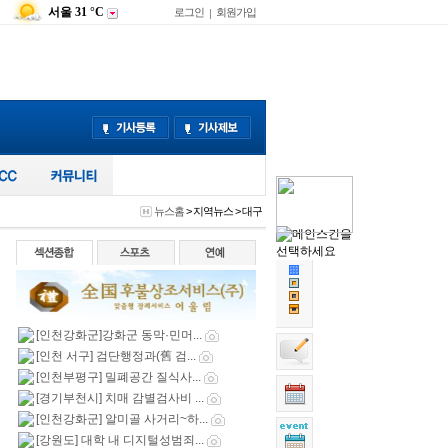
서울
31 °C
로그인
회원가입
|
뉴스홈
>
지역뉴스
>
대구
[인천강화군]강화군 동막·민머...
[인천 서구] 검단행정과(舊 검...
[인천부평구] 밀폐공간 질식사...
[경기부천시] 치매 감별검사비 ...
[인천강화군] 알미골 사거리~하...
[강원도] 대학 내 디지털성범죄...