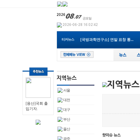
[충청남도]천안지역 럼피스킨 긴...
[충남홍성군] 현안 및 역점사업 ...
티커뉴스
[국방과학연구소] 연말 표창 통...
[경기부천시]최성운 의장, 제21...
[전북군산시]황철호 군산시부시...
[경상북도]경북도내, 코로나19 ...
[인천미추홀구] 코로나19에도 중...
[경기부천시]부천생활폐기물수집...
[인천서부소방서] ‘부패제로’...
[경상북도]국제크루즈선 타고 포...
[충청남도]천안지역 럼피스킨 긴...
서울
대전
[용산]국회 출
입기자.
대구
부산
울산
광주