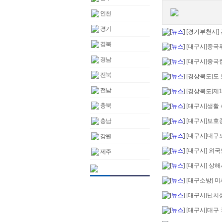
인천
경기
[
뉴스
]
[경기부천시] 
경북
[
뉴스
]
[대구시]중국
경남
[
뉴스
]
[대구시]중국
전북
[
뉴스
]
[경상북도]도
전남
[
뉴스
]
[경상북도]제1
충북
[
뉴스
]
[대구시]생활 
충남
[
뉴스
]
[대구시]보호종
[
뉴스
]
[대구시]대구도
강원
[
뉴스
]
[대구시] 외국
제주
[
뉴스
]
[대구시] 상해
[
뉴스
]
[대구소방] 미
[
뉴스
]
[대구시]난치성
[
뉴스
]
[대구시]대구 