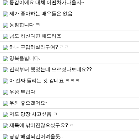
동감이에요 대체 어떤차가나올지~
제가 좋아하는 배우들은 없음
동참합니다 ㅋ
님도 하신다면 해드리죠
하나 구입하실라구여? ㅋㅋ
명복을빕니다.
진작부터 했었는데 모르셨나보네요??
아 진짜 들리는 것 같네요 ㅋㅋㅋ
우왕 부럽다
우와 좋으겠어요~
저도 당장 사고싶음 ㅋ
제목에 낚이진않으셨구요? ㅋ
당장 해결되긴어려울듯..