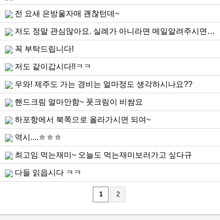
전 요새 은방울자매 괜찮턴데~
저도 정말 관심많아요. 실례가 아니라면 메일알려주시면 제가 가진 정보 드리고 싶습니다. 함께 공유합니다!^^...
꼭 부탁드립니다!
저도 같이갑시다!!ㅋㅋ
우와! 제주도 가는 경비는 얼마정도 생각하시나요??
핸드크림 얼마안함~ 풋크림이 비쌈요
하포항에서 북쪽으로 올라가시면 되여~
역시....ㅎㅎㅎ
최고임 먹는재미~ 오늘도 먹는재미보러가고 싶다규
다들 읽읍시다 ㅋㅋ
1
2