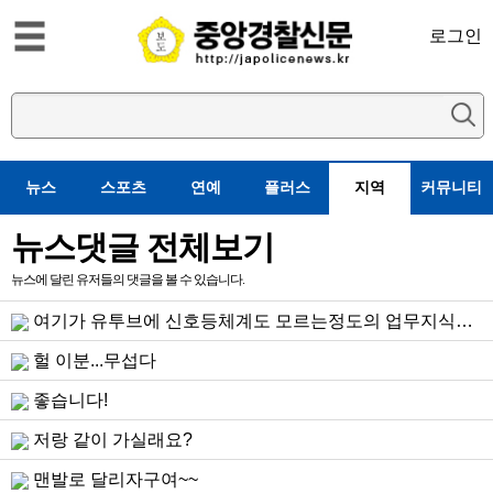
로그인
뉴스
스포츠
연예
플러스
지역
커뮤니티
뉴스댓글 전체보기
뉴스에 달린 유저들의 댓글을 볼 수 있습니다.
여기가 유투브에 신호등체계도 모르는정도의 업무지식으로 어울하게 화물차 딱지끊고 블박확인도 현장에서안하고 서민...
헐 이분...무섭다
좋습니다!
저랑 같이 가실래요?
맨발로 달리자구여~~