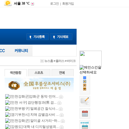
서울
38 °C
로그인
회원가입
|
뉴스홈
>
플러스
>
바이크
[인천강화군]강화군 동막·민머...
[인천 서구] 검단행정과(舊 검...
[인천부평구] 밀폐공간 질식사...
[경기부천시] 치매 감별검사비 ...
[인천강화군] 알미골 사거리~하...
[강원도] 대학 내 디지털성범죄...