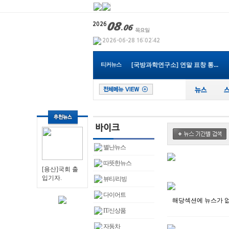
[충청남도]천안지역 럼피스킨 긴...
[충남홍성군] 현안 및 역점사업 ...
티커뉴스
[국방과학연구소] 연말 표창 통...
[경기부천시]최성운 의장, 제21...
[전북군산시]황철호 군산시부시...
[경상북도]경북도내, 코로나19 ...
[인천미추홀구] 코로나19에도 중...
[경기부천시]부천생활폐기물수집...
[인천서부소방서] ‘부패제로’...
[경상북도]국제크루즈선 타고 포...
[충청남도]천안지역 럼피스킨 긴...
별난뉴스
따뜻한뉴스
[용산]국회 출
입기자.
뷰티/리빙
다이어트
해당섹션에 뉴스가 
IT/신상품
자동차