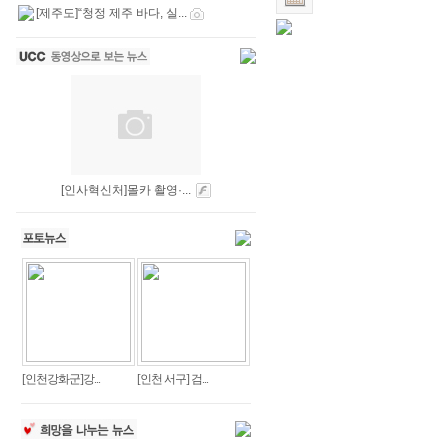
[제주도]“청정 제주 바다, 실...
[인사혁신처]몰카 촬영·...
[인천강화군]강...
[인천 서구] 검...