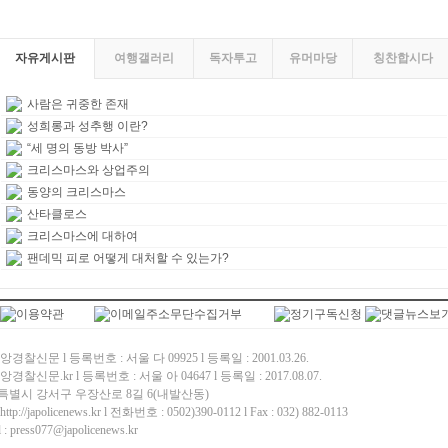
자유게시판
여행갤러리
독자투고
유머마당
칭찬합시다
사람은 귀중한 존재
성희롱과 성추행 이란?
“세 명의 동방 박사”
크리스마스와 상업주의
동양의 크리스마스
산타클로스
크리스마스에 대하여
팬데믹 피로 어떻게 대처할 수 있는가?
경찰신문 l 등록번호 : 서울 다 09925 l 등록일 : 2001.03.26.
경찰신문.kr l 등록번호 : 서울 아 04647 l 등록일 : 2017.08.07.
특별시 강서구 우장산로 8길 6(내발산동)
p://japolicenews.kr l 전화번호 : 0502)390-0112 l Fax : 032) 882-0113
: press077@japolicenews.kr