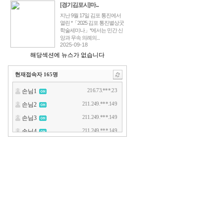
[경기김포시]마...
지난 9월 17일 김포 통진에서
열린 *「2025 김포 통진별상굿
학술세미나」*에서는 민간 신
앙과 무속 의례의...
2025-09-18
해당섹션에 뉴스가 없습니다
현재접속자
165
명