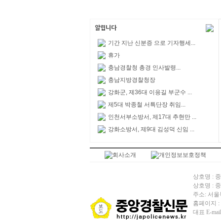
기간 지난 신분증 으로 기자행세...
휴가
충남경찰청 총경 인사발령...
충남지방경찰청장
강화군, 제36대 이응길 부군수 ...
제5대 박종철 서특단장 취임...
인천서부소방서, 제17대 추현만 ...
강화소방서, 제9대 김성덕 신임 ...
상호명 : 중앙
상호명 : 중앙
주소: 서울
홈페이지 : htt
대표 E-mail 