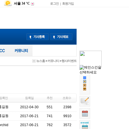
서울
34 °C
로그인
회원가입
|
뉴스홈
>
커뮤니티
>
행사/이벤트
등록인
등록일
추천
조회수
홍길동
2012-04-30
551
2398
홍길동
2017-06-21
741
9910
orchid
2017-06-21
762
3572