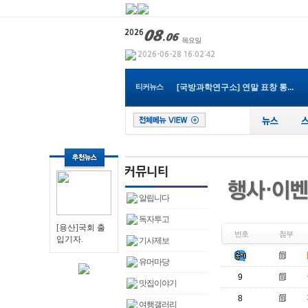
[충청남도]천안지역 럼피스킨 긴...
[충남홍성군] 현안 및 역점사업 ...
티커뉴스
[국방과학연구소] 연말 표창 통...
[경기부천시]최성운 의장, 제21...
[전북군산시]황철호 군산시부시...
[경상북도]경북도내, 코로나19 ...
[인천미추홀구] 코로나19에도 중...
[경기부천시]부천생활폐기물수집...
[인천서부소방서] ‘부패제로’...
[경상북도]국제크루즈선 타고 포...
[충청남도]천안지역 럼피스킨 긴...
알립니다
독자투고
[용산]국회 출
번호
첨부
입기자.
기사제보
유머마당
9
맛집이야기
8
여행갤러리