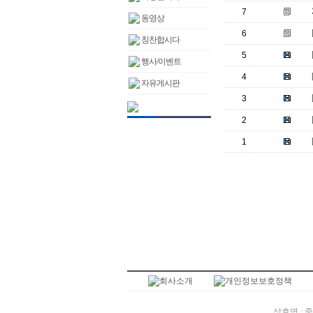
7
동영상
6
칭찬합시다
5
행사/이벤트
4
자유게시판
3
2
1
상호명 : 중앙