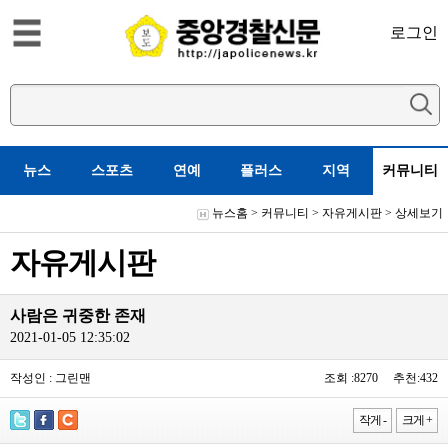
로그인
뉴스
스포츠
연예
플러스
지역
커뮤니티
뉴스홈
>
커뮤니티
>
자유게시판
> 상세보기
자유게시판
사람은 귀중한 존재
2021-01-05 12:35:02
작성인 : 그린맨
조회 :8270 추천:432
작게 -
크게 +