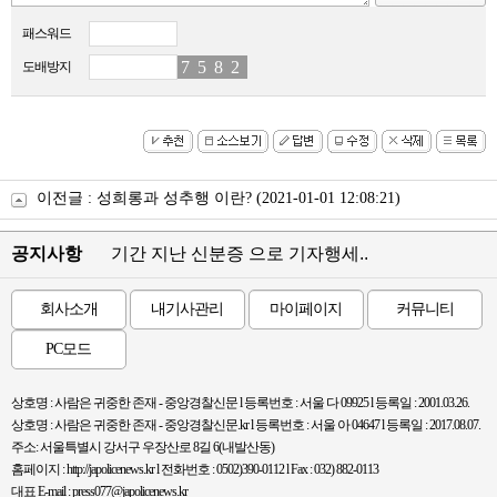
패스워드
7
3
5
3
8
3
2
1
도배방지
이전글 :
성희롱과 성추행 이란?
(2021-01-01 12:08:21)
공지사항
기간 지난 신분증 으로 기자행세..
회사소개
내기사관리
마이페이지
커뮤니티
PC모드
상호명 : 사람은 귀중한 존재 - 중앙경찰신문 l 등록번호 : 서울 다 09925 l 등록일 : 2001.03.26.
상호명 : 사람은 귀중한 존재 - 중앙경찰신문.kr l 등록번호 : 서울 아 04647 l 등록일 : 2017.08.07.
주소: 서울특별시 강서구 우장산로 8길 6(내발산동)
홈페이지 : http://japolicenews.kr l 전화번호 : 0502)390-0112 l Fax : 032) 882-0113
대표 E-mail : press077@japolicenews.kr