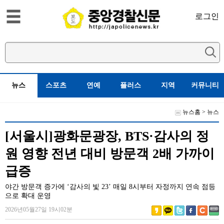
로그인
뉴스
스포츠
연예
플러스
지역
커뮤니티
뉴스홈
>
뉴스
[서울시]광화문광장, BTS·감사의 정
원 영향 전년 대비 방문객 2배 가까이
급증
야간 방문객 증가에 ‘감사의 빛 23’ 매일 8시부터 자정까지 연속 점등
으로 확대 운영
2026년05월27일 19시02분