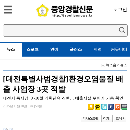
로그인
뉴스
스포츠
연예
플러스
지역
커뮤니티
뉴스홈
>
뉴스
[대전특별사법경찰]환경오염물질 배
출 사업장 3곳 적발
대전시 특사경, 9~10월 기획단속 진행… 배출시설 무허가 가동 확인
2025년11월10일 19시50분
기사스크랩
작게 -
크게 +